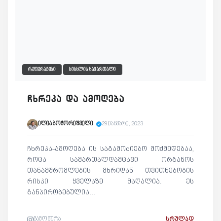
ᲠᲔᲤᲔᲠᲐᲢᲔᲑᲘ
ᲡᲘᲡᲮᲚᲘᲡ ᲡᲐᲛᲐᲠᲗᲐᲚᲘ
ჩხრეკა და ამოღება
ილია ბოჭორიშვილი
29 იანვარი, 2023
ჩხრეკა-ამოღება ის საგამოძიებო მოქმედებაა,
როცა სამართალდამცავი ორგანოს
თანამშრომლების მხრიდან თვითნებობის
რისკი ყველაზე მაღალია. ეს
განპირობებულია…
გამოწერა
ᲡᲠᲣᲚᲐᲓ