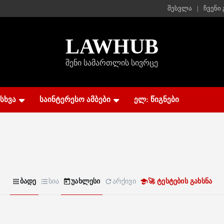
შესვლა
ჩვენი
LAW
HUB
შენი სამართლის სივრცე
ᲡᲮᲕᲐ
ᲡᲐᲘᲜᲢᲔᲠᲔᲡᲝ ᲐᲛᲑᲔᲑᲘ
ᲔᲚ: ᲬᲘᲒᲜᲔᲑᲘ
ბადე
სია
უახლესი
არქივი
🚀 ტესტების გახსნა