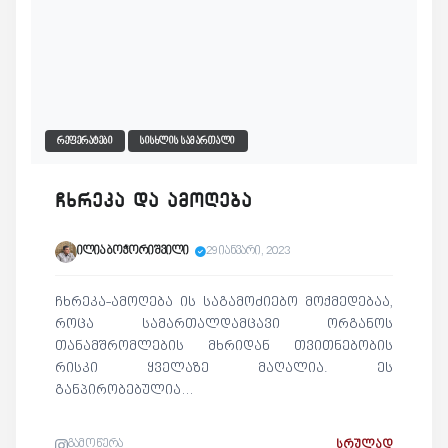
ᲠᲔᲤᲔᲠᲐᲢᲔᲑᲘ
ᲡᲘᲡᲮᲚᲘᲡ ᲡᲐᲛᲐᲠᲗᲐᲚᲘ
ჩხრეკა და ამოღება
ილია ბოჭორიშვილი
29 იანვარი, 2023
ჩხრეკა-ამოღება ის საგამოძიებო მოქმედებაა,
როცა სამართალდამცავი ორგანოს
თანამშრომლების მხრიდან თვითნებობის
რისკი ყველაზე მაღალია. ეს
განპირობებულია…
გამოწერა
ᲡᲠᲣᲚᲐᲓ