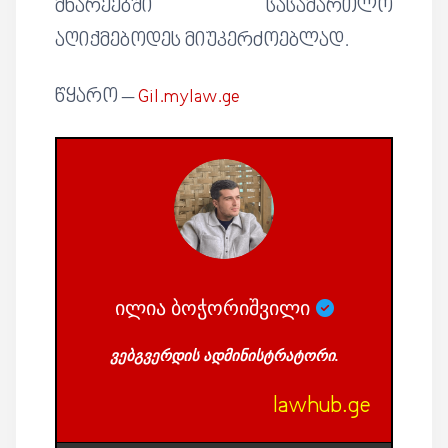
მხარეებში სასამართლო
აღიქმებოდეს მიუკერძოებლად.
წყარო –
Gil.mylaw.ge
ილია ბოჭორიშვილი
ვებგვერდის ადმინისტრატორი.
lawhub.ge