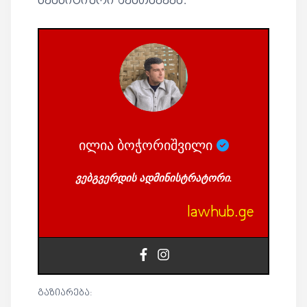
სენსიტიური შემთხვევა.
ილია ბოჭორიშვილი
ვებგვერდის ადმინისტრატორი.
lawhub.ge
გაზიარება: